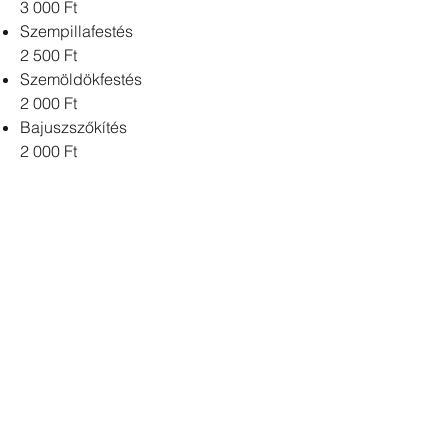
3 000 Ft
Szempillafestés
2 500 Ft
Szemöldökfestés
2 000 Ft
Bajuszszőkítés
2 000 Ft
Karszőkítés
2 500 Ft
Műszempilla tincsenként
300 Ft
Sminktetoválás
35 000 Ft
Sminktetoválás korrekció
20 000 Ft
Fel