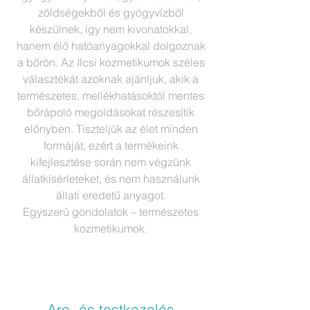
zöldségekből és gyógyvízből
készülnek, így nem kivonatokkal,
hanem élő hatóanyagokkal dolgoznak
a bőrön. Az Ilcsi kozmetikumok széles
választékát azoknak ajánljuk, akik a
természetes, mellékhatásoktól mentes
bőrápoló megoldásokat részesítik
előnyben. Tiszteljük az élet minden
formáját, ezért a termékeink
kifejlesztése során nem végzünk
állatkísérleteket, és nem használunk
állati eredetű anyagot.
Egyszerű gondolatok – természetes
kozmetikumok.
Tovább
Arc- és testkezelés