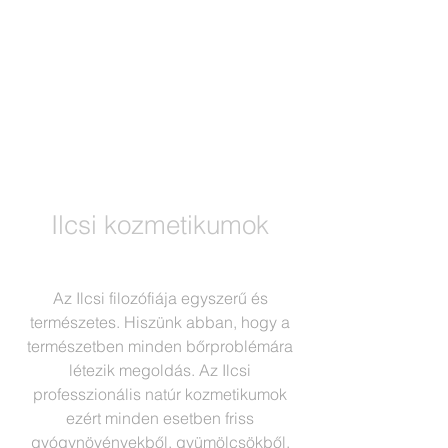
Ilcsi kozmetikumok
a természetes választás
Az Ilcsi filozófiája egyszerű és
természetes. Hiszünk abban, hogy a
természetben minden bőrproblémára
létezik megoldás. Az Ilcsi
professzionális natúr kozmetikumok
ezért minden esetben friss
gyógynövényekből, gyümölcsökből,